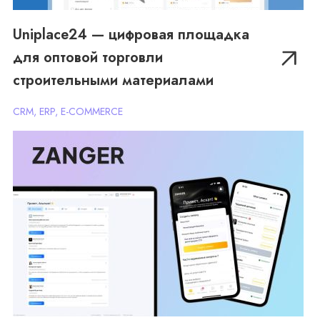
Uniplace24 — цифровая площадка
для оптовой торговли
ZANGER — онлайн-платформа для
строительными материалами
взаимодействия юристов и клиентов
CRM, ERP, E-COMMERCE
CRM, МОБИЛЬНОЕ ПРИЛОЖЕНИЕ, ВЕБ-САЙТ, ЛИЧНЫЙ
КАБИНЕТ