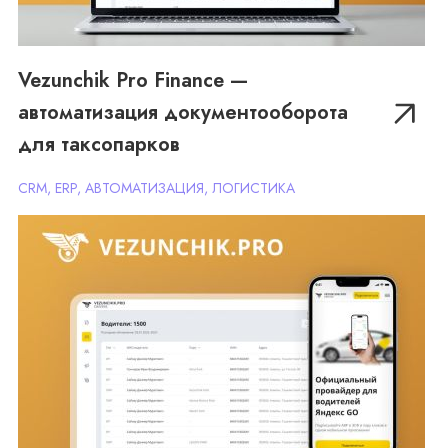
Vezunchik Pro Finance —
автоматизация документооборота
Vezunchik Pro EDO — система
для таксопарков
электронного документооборота
между водителями и Яндекс.Такси
CRM, ERP, АВТОМАТИЗАЦИЯ, ЛОГИСТИКА
CRM, ERP, ИНТЕГРАЦИИ, ЛОГИСТИКА