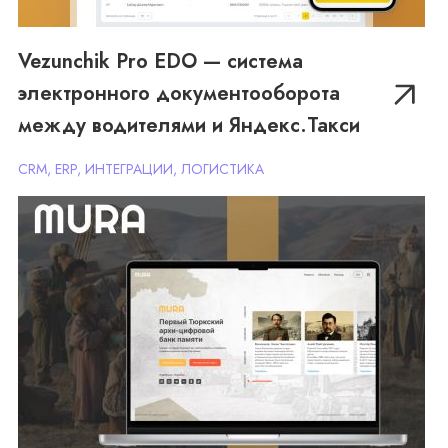
Vezunchik Pro EDO — система
электронного документооборота
MURA — Наследие: цифровая
между водителями и Яндекс.Такси
платформа по истории и
родословным Казахстана
CRM, ERP, ИНТЕГРАЦИИ, ЛОГИСТИКА
CRM, AI-РЕШЕНИЕ, ВЕБ-САЙТ, ЛИЧНЫЙ КАБИНЕТ,
ОБРАЗОВАНИЕ