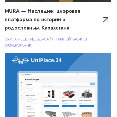
MURA — Наследие: цифровая
платформа по истории и
Uniplace24 — цифровая площадка
родословным Казахстана
для оптовой торговли
CRM, AI-РЕШЕНИЕ, ВЕБ-САЙТ, ЛИЧНЫЙ КАБИНЕТ,
строительными материалами
ОБРАЗОВАНИЕ
CRM, ERP, E-COMMERCE