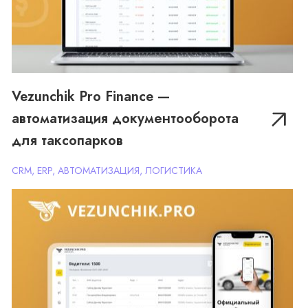
Vezunchik Pro Finance —
автоматизация документооборота
Vezunchik Pro EDO — система
для таксопарков
электронного документооборота
между водителями и Яндекс.Такси
CRM, ERP, АВТОМАТИЗАЦИЯ, ЛОГИСТИКА
CRM, ERP, ИНТЕГРАЦИИ, ЛОГИСТИКА