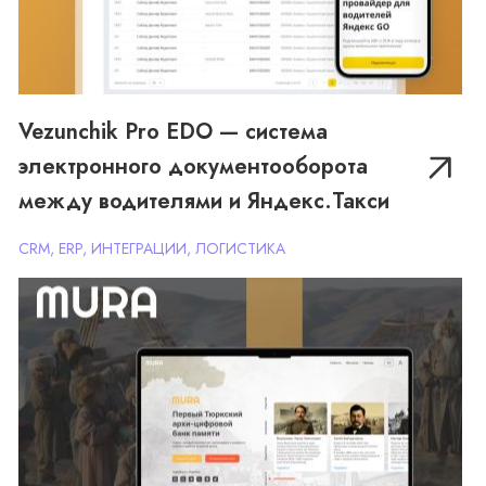
Vezunchik Pro EDO — система
электронного документооборота
MURA — Наследие: цифровая
между водителями и Яндекс.Такси
платформа по истории и
родословным Казахстана
CRM, ERP, ИНТЕГРАЦИИ, ЛОГИСТИКА
CRM, AI-РЕШЕНИЕ, ВЕБ-САЙТ, ЛИЧНЫЙ КАБИНЕТ,
ОБРАЗОВАНИЕ