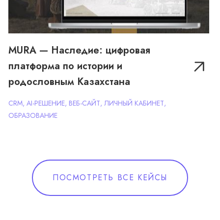
MURA — Наследие: цифровая
платформа по истории и
Uniplace24 — цифровая площадка
родословным Казахстана
для оптовой торговли
CRM, AI-РЕШЕНИЕ, ВЕБ-САЙТ, ЛИЧНЫЙ КАБИНЕТ,
строительными материалами
ОБРАЗОВАНИЕ
CRM, ERP, E-COMMERCE
ПОСМОТРЕТЬ ВСЕ КЕЙСЫ