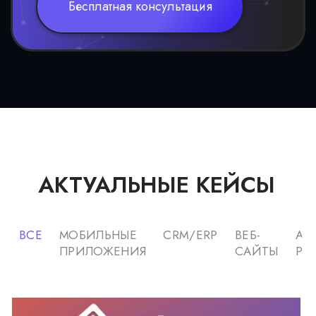
Бесплатная консультация
АКТУАЛЬНЫЕ КЕЙСЫ
ВСЕ
МОБИЛЬНЫЕ
CRM/ERP
ВЕБ-
AI
ПРИЛОЖЕНИЯ
САЙТЫ
РЕ